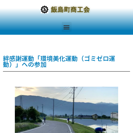
絆感謝運動「環境美化運動（ゴミゼロ運
動）」への参加